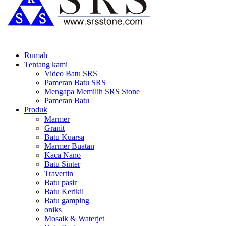
Rumah
Tentang kami
Video Batu SRS
Pameran Batu SRS
Mengapa Memilih SRS Stone
Pameran Batu
Produk
Marmer
Granit
Batu Kuarsa
Marmer Buatan
Kaca Nano
Batu Sinter
Travertin
Batu pasir
Batu Kerikil
Batu gamping
oniks
Mosaik & Waterjet