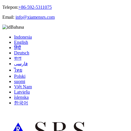
Telepon:
+86-592-5311075
Email:
info@xiamensrs.com
Bahasa
Indonesia
English
हिंदी
Deutsch
বাংলা
فارسی
ไทย
Polski
suomi
Việt Nam
Latviešu
íslenska
한국어